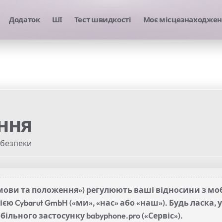
Додаток
ШІ
Тест швидкості
Моє місцезнаходженн
ння
 безпеки
мови та положення») регулюють ваші відносини з мо
ією Cybarut GmbH («ми», «нас» або «наш»). Будь ласка
ьного застосунку babyphone.pro («Сервіс»).