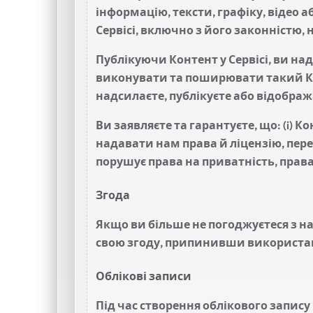
інформацію, тексти, графіку, відео а
Сервісі, включно з його законністю, 
Публікуючи Контент у Сервісі, ви н
виконувати та поширювати такий Конт
надсилаєте, публікуєте або відображає
Ви заявляєте та гарантуєте, що: (i)
надавати нам права й ліцензію, пере
порушує права на приватність, права 
Згода
Якщо ви більше не погоджуєтеся з 
свою згоду, припинивши використан
Облікові записи
Під час створення облікового запису