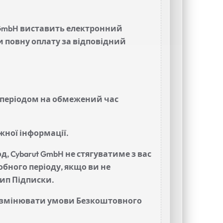
t GmbH виставить електронний
и повну оплату за відповідний
 періодом на обмежений час
жної інформації.
, Cybarut GmbH не стягуватиме з вас
бного періоду, якщо ви не
тип Підписки.
i) змінювати умови Безкоштовного