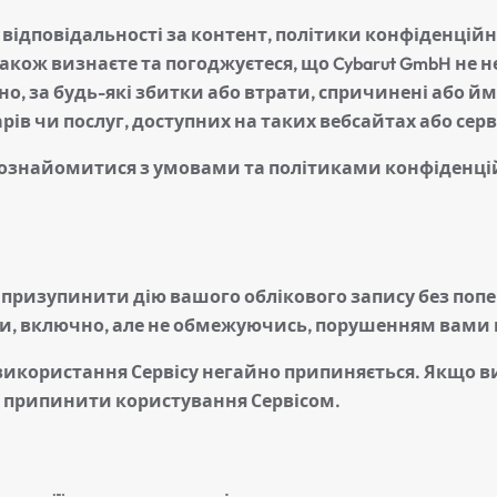
е відповідальності за контент, політики конфіденцій
 також визнаєте та погоджуєтеся, що Cybarut GmbH не н
но, за будь-які збитки або втрати, спричинені або 
рів чи послуг, доступних на таких вебсайтах або серв
знайомитися з умовами та політиками конфіденційн
ризупинити дію вашого облікового запису без попе
ни, включно, але не обмежуючись, порушенням вами 
а використання Сервісу негайно припиняється. Якщо
о припинити користування Сервісом.