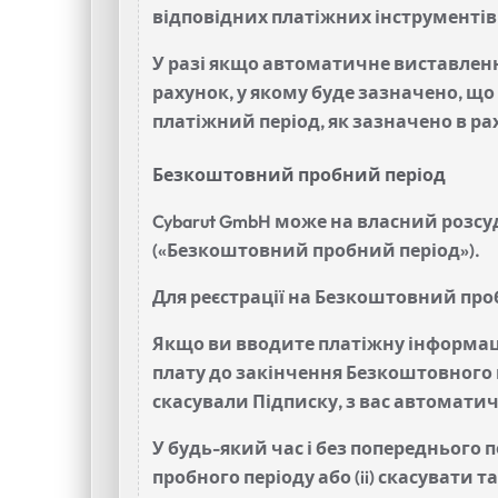
відповідних платіжних інструментів
У разі якщо автоматичне виставленн
рахунок, у якому буде зазначено, що
платіжний період, як зазначено в ра
Безкоштовний пробний період
Cybarut GmbH може на власний розс
(«Безкоштовний пробний період»).
Для реєстрації на Безкоштовний про
Якщо ви вводите платіжну інформацію
плату до закінчення Безкоштовного 
скасували Підписку, з вас автоматич
У будь-який час і без попереднього
пробного періоду або (ii) скасувати