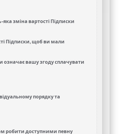
ь-яка зміна вартості Підписки
сті Підписки, щоб ви мали
и означає вашу згоду сплачувати
ивідуальному порядку та
ном робити доступними певну