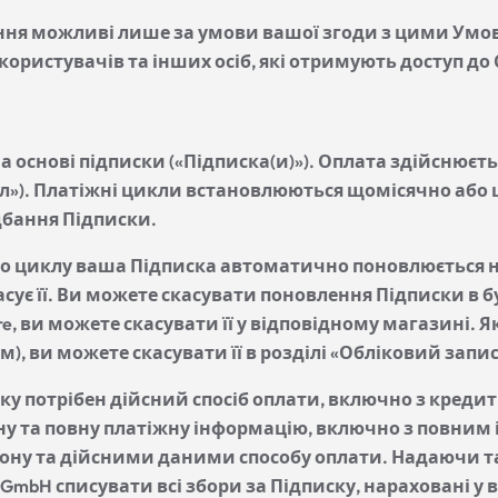
ання можливі лише за умови вашої згоди з цими Умо
 користувачів та інших осіб, які отримують доступ до
а основі підписки («Підписка(и)»). Оплата здійснюєть
л»). Платіжні цикли встановлюються щомісячно або
дбання Підписки.
о циклу ваша Підписка автоматично поновлюється на 
касує її. Ви можете скасувати поновлення Підписки в
tore, ви можете скасувати її у відповідному магазині
м), ви можете скасувати її в розділі «Обліковий запи
у потрібен дійсний спосіб оплати, включно з кредит
чну та повну платіжну інформацію, включно з повним 
ну та дійсними даними способу оплати. Надаючи та
mbH списувати всі збори за Підписку, нараховані у 