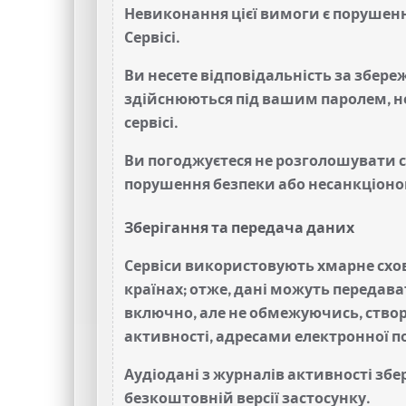
Невиконання цієї вимоги є порушенн
Сервісі.
Ви несете відповідальність за збереж
здійснюються під вашим паролем, не
сервісі.
Ви погоджуєтеся не розголошувати св
порушення безпеки або несанкціоно
Зберігання та передача даних
Сервіси використовують хмарне схови
країнах; отже, дані можуть передават
включно, але не обмежуючись, ств
активності, адресами електронної п
Аудіодані з журналів активності збе
безкоштовній версії застосунку.