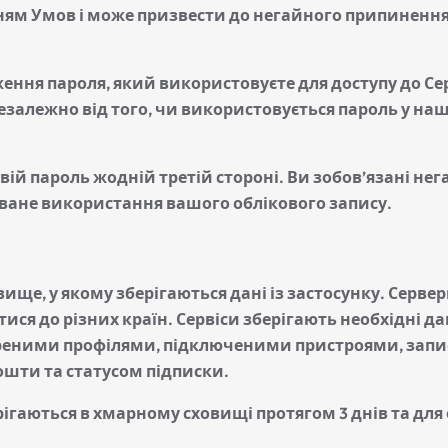
ям Умов і може призвести до негайного припинення 
ення пароля, який використовуєте для доступу до Серві
залежно від того, чи використовується пароль у наш
ій пароль жодній третій стороні. Ви зобов’язані не
ване використання вашого облікового запису.
ще, у якому зберігаються дані із застосунку. Сервер
ися до різних країн. Сервіси зберігають необхідні да
ореними профілями, підключеними пристроями, за
ошти та статусом підписки.
рігаються в хмарному сховищі протягом 3 днів та для 