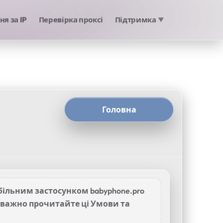
я за IP
Перевірка проксі
Підтримка
▼
Головна
більним застосунком babyphone.pro
, уважно прочитайте ці Умови та