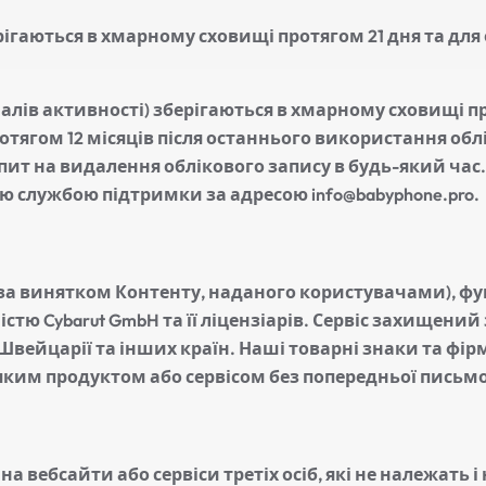
рігаються в хмарному сховищі протягом 21 дня та для 
налів активності) зберігаються в хмарному сховищі 
отягом 12 місяців після останнього використання обл
ит на видалення облікового запису в будь-який час
шою службою підтримки за адресою
info@babyphone.pro
.
(за винятком Контенту, наданого користувачами), фу
тю Cybarut GmbH та її ліцензіарів. Сервіс захищений
вейцарії та інших країн. Наші товарні знаки та фі
яким продуктом або сервісом без попередньої письмо
 вебсайти або сервіси третіх осіб, які не належать 