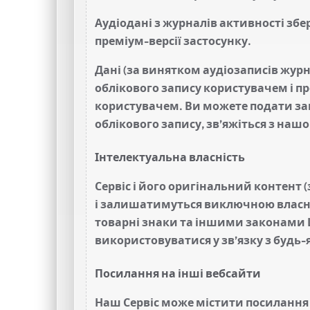
Аудіодані з журналів активності збе
преміум-версії застосунку.
Дані (за винятком аудіозаписів жур
облікового запису користувачем і пр
користувачем. Ви можете подати зап
облікового запису, зв’яжіться з на
Інтелектуальна власність
Сервіс і його оригінальний контент 
і залишатимуться виключною власніс
товарні знаки та іншими законами Ш
використовуватися у зв’язку з будь-
Посилання на інші вебсайти
Наш Сервіс може містити посилання на