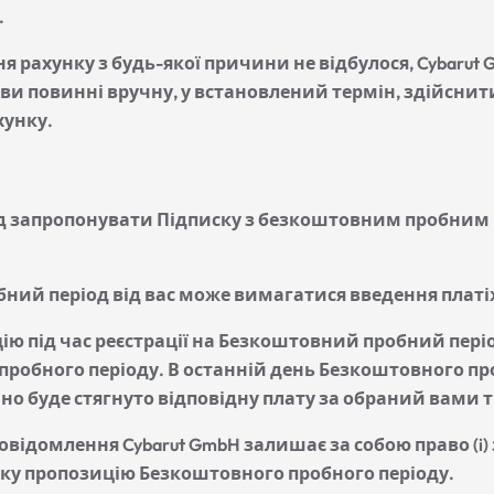
.
я рахунку з будь-якої причини не відбулося, Cybaru
 ви повинні вручну, у встановлений термін, здійснит
хунку.
уд запропонувати Підписку з безкоштовним пробним
бний період від вас може вимагатися введення платі
 під час реєстрації на Безкоштовний пробний період
пробного періоду. В останній день Безкоштовного про
но буде стягнуто відповідну плату за обраний вами 
 повідомлення Cybarut GmbH залишає за собою право (
 таку пропозицію Безкоштовного пробного періоду.