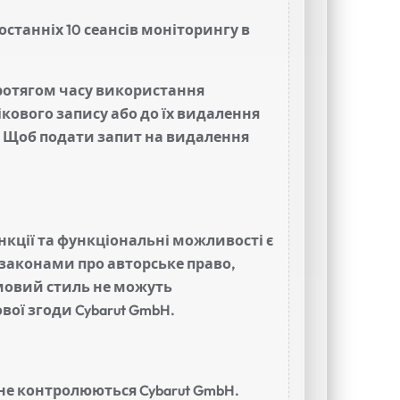
останніх 10 сеансів моніторингу в
протягом часу використання
ікового запису або до їх видалення
. Щоб подати запит на видалення
нкції та функціональні можливості є
 законами про авторське право,
рмовий стиль не можуть
вої згоди Cybarut GmbH.
і не контролюються Cybarut GmbH.