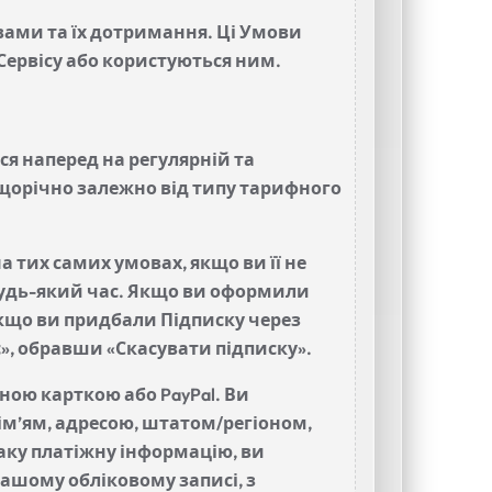
вами та їх дотримання. Ці Умови
 Сервісу або користуються ним.
ся наперед на регулярній та
 щорічно залежно від типу тарифного
тих самих умовах, якщо ви її не
 будь-який час. Якщо ви оформили
. Якщо ви придбали Підписку через
с», обравши «Скасувати підписку».
ною карткою або PayPal. Ви
ім’ям, адресою, штатом/регіоном,
ку платіжну інформацію, ви
вашому обліковому записі, з