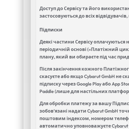
Доступ до Сервісу та його використ
застосовуються до всіх відвідувачів,
Підписки
Деякі частини Сервісу оплачуються н
періодичній основі («Платіжний цик
плану, який ви обираєте під час при
Після закінчення кожного Платіжног
скасуєте або якщо Cybarut GmbH не с
підписку через Google Play або App S
Paddle (лише для настільних платфор
Для обробки платежу за вашу Підписк
зобов’язані надати Cybarut GmbH то
поштовим індексом, номером телефо
автоматично уповноважуєте Cybarut G