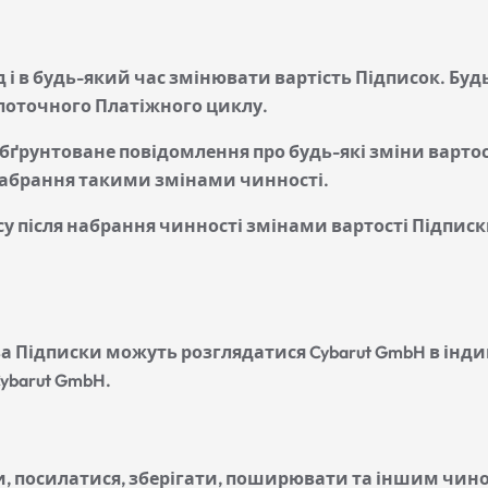
 і в будь-який час змінювати вартість Підписок. Буд
поточного Платіжного циклу.
обґрунтоване повідомлення про будь-які зміни варто
набрання такими змінами чинності.
 після набрання чинності змінами вартості Підписк
за Підписки можуть розглядатися Cybarut GmbH в інд
ybarut GmbH.
ти, посилатися, зберігати, поширювати та іншим чи