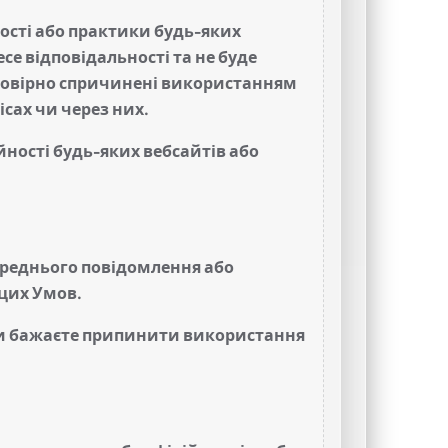
ності або практики будь-яких
есе відповідальності та не буде
ймовірно спричинені використанням
ісах чи через них.
ості будь-яких вебсайтів або
реднього повідомлення або
цих Умов.
 ви бажаєте припинити використання