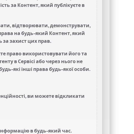
ість за Контент, який публікуєте в
вати, відтворювати, демонструвати,
 права на будь-який Контент, який
ь за захист цих прав.
аєте право використовувати його та
нту в Сервісі або через нього не
будь-які інші права будь-якої особи.
нційності, ви можете відкликати
 інформацію в будь-який час.