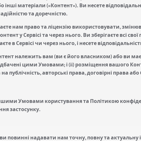
бо інші матеріали («Контент»). Ви несете відповідальн
надійністю та доречністю.
адаєте нам право та ліцензію використовувати, зміню
ент у Сервісі та через нього. Ви зберігаєте всі свої
те в Сервісі чи через нього, і несете відповідальніст
 Контент належить вам (ви є його власником) або ви м
дбачені цими Умовами; і (ii) розміщення вашого Конте
на публічність, авторські права, договірні права або 
нашими Умовами користування та Політикою конфіде
ня застосунку.
 ви повинні надавати нам точну, повну та актуальну