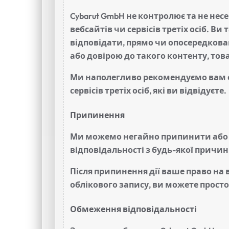
Cybarut GmbH не контролює та не нес
вебсайтів чи сервісів третіх осіб. Ви
відповідати, прямо чи опосередкова
або довірою до такого контенту, това
Ми наполегливо рекомендуємо вам о
сервісів третіх осіб, які ви відвідуєте.
Припинення
Ми можемо негайно припинити або п
відповідальності з будь-якої причи
Після припинення дії ваше право н
облікового запису, ви можете прост
Обмеження відповідальності