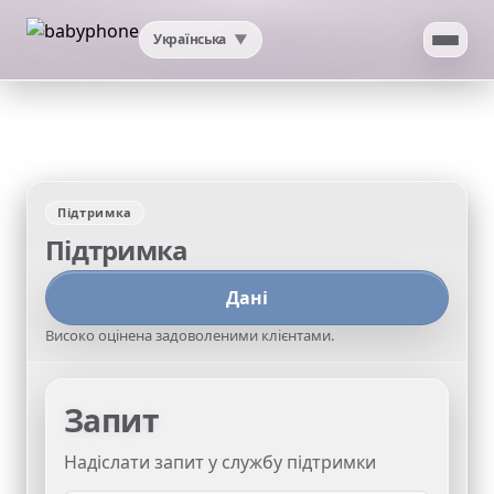
Українська
▼
Головна
Додаток
Підтримка
ШІ
Підтримка
Тест швидкості
Дані
Високо оцінена задоволеними клієнтами.
Моє місцезнаходження за IP
Перевірка проксі
Запит
Підтримка
Надіслати запит у службу підтримки
▼