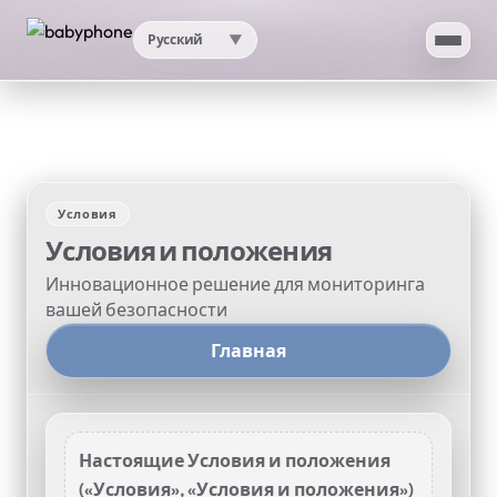
Русский
▼
Главная
Приложение
Условия
ИИ
Условия и положения
Инновационное решение для мониторинга
Тест скорости
вашей безопасности
Главная
Моё местоположение по IP
Проверка прокси
Настоящие Условия и положения
Поддержка
▼
(«Условия», «Условия и положения»)