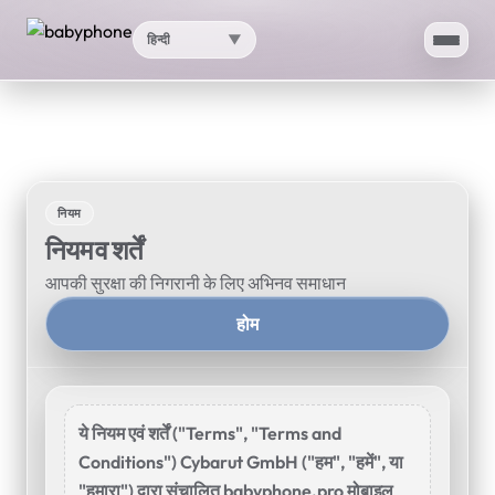
हिन्दी
▼
होम
ऐप
नियम
एआई
नियम व शर्तें
आपकी सुरक्षा की निगरानी के लिए अभिनव समाधान
स्पीडटेस्ट
होम
मेरा IP स्थान
प्रॉक्सी जाँच
ये नियम एवं शर्तें ("Terms", "Terms and
सपोर्ट
Conditions") Cybarut GmbH ("हम", "हमें", या
▼
"हमारा") द्वारा संचालित babyphone.pro मोबाइल