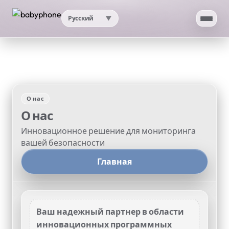
Русский
▼
Главная
Приложение
О нас
ИИ
О нас
Инновационное решение для мониторинга
Тест скорости
вашей безопасности
Главная
Моё местоположение по IP
Проверка прокси
Ваш надежный партнер в области
Поддержка
▼
инновационных программных