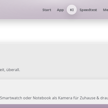
Start
App
KI
Speedtest
Me
it, überall.
 - Smartwatch oder Notebook als Kamera für Zuhause & dra