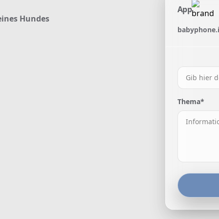
App
eines Hundes
babyphone.i
Thema*