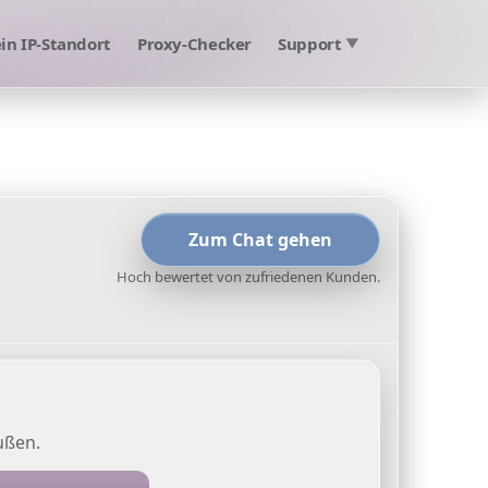
in IP-Standort
Proxy-Checker
Support
▼
Zum Chat gehen
Hoch bewertet von zufriedenen Kunden.
ußen.