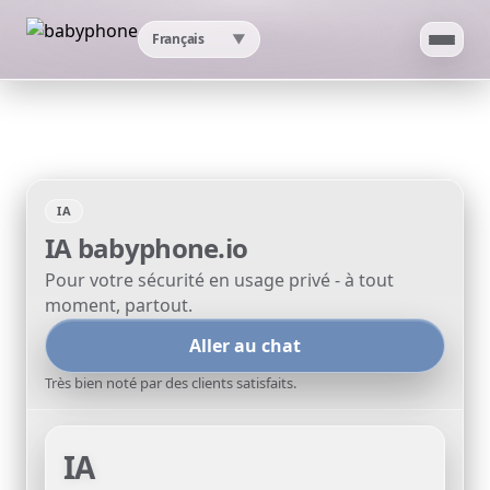
Français
▼
Accueil
Application
IA
IA
IA
babyphone.io
Pour votre sécurité en usage privé - à tout
Test de vitesse
moment, partout.
Aller au chat
Ma localisation IP
Très bien noté par des clients satisfaits.
Vérificateur de proxy
IA
Assistance
▼