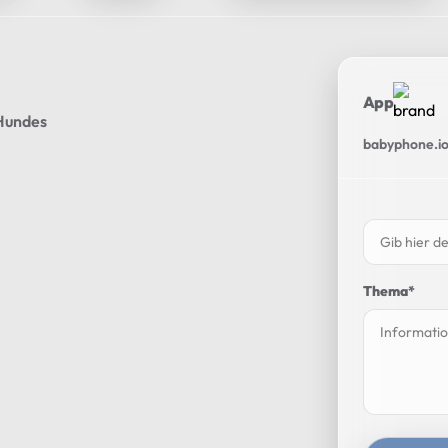
App
 Hundes
babyphone.io
Thema*