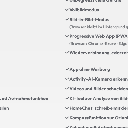
Unbegrenzt viele Geräte
Vollbildmodus
Bild-in-Bild-Modus
(Browser bleibt im Hintergrund g
Progressive Web App (PWA
(Browser: Chrome · Brave · Edge
Wiederverbindung jederzeit
App ohne Werbung
Activity-AI-Kamera erken
Videos und Bilder schneide
 und Aufnahmefunktion
KI-Tool zur Analyse von Bil
eilen
HomeChat: schreibe mit de
Kompassfunktion zur Orient
Kalender mit Aufgabenvert