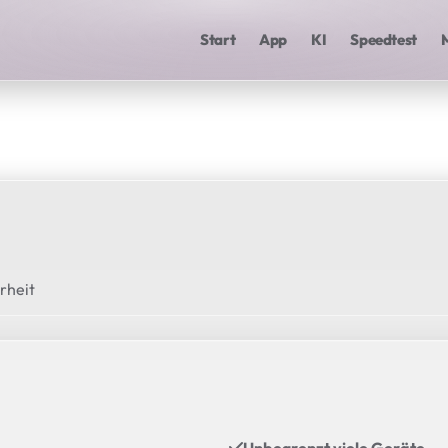
Start
App
KI
Speedtest
rheit