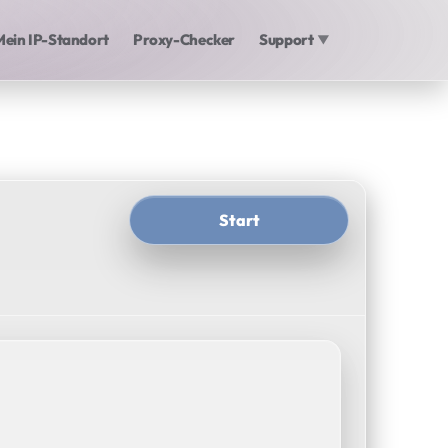
Mein IP-Standort
Proxy-Checker
Support
▼
Start