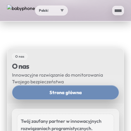
Polski
▼
Strona główna
Aplikacja
O nas
AI
O nas
Innowacyjne rozwiązanie do monitorowania
Test prędkości
Twojego bezpieczeństwa
Strona główna
Moja lokalizacja IP
Sprawdzanie proxy
Twój zaufany partner w innowacyjnych
Wsparcie
▼
rozwiązaniach programistycznych.