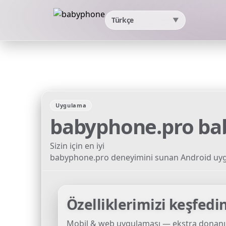
Türkçe
▼
Uygulama
babyphone.pro
ba
Sizin için en iyi
babyphone.pro deneyimini sunan Android uyg
Özelliklerimizi keşfedi
Mobil & web uygulaması — ekstra donanı