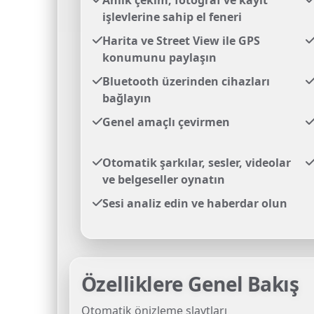
Anlık çekim, fotoğraf ve kayıt
işlevlerine sahip el feneri
Harita ve Street View ile GPS
konumunu paylaşın
Bluetooth üzerinden cihazları
bağlayın
Genel amaçlı çevirmen
Otomatik şarkılar, sesler, videolar
ve belgeseller oynatın
Sesi analiz edin ve haberdar olun
Özelliklere Genel Bakış
Otomatik önizleme slaytları