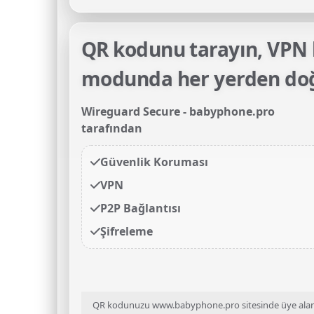
QR kodunu tarayın, VPN 
modunda her yerden doğ
Wireguard Secure - babyphone.pro
tarafından
Güvenlik Koruması
VPN
P2P Bağlantısı
Şifreleme
QR kodunuzu www.babyphone.pro sitesinde üye alanınd