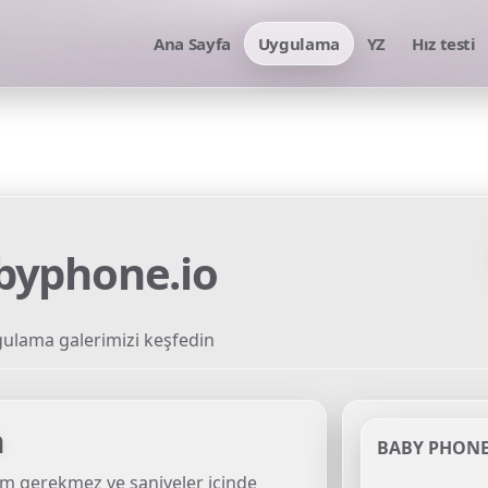
Ana Sayfa
Uygulama
YZ
Hız testi
byphone.io
ulama galerimizi keşfedin
n
BABY PHONE
m gerekmez ve saniyeler içinde