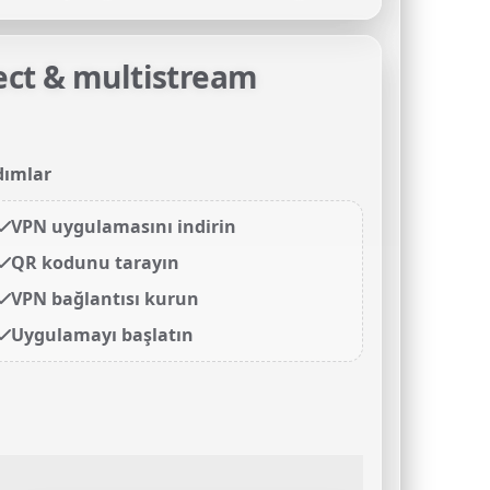
ect & multistream
dımlar
VPN uygulamasını indirin
QR kodunu tarayın
VPN bağlantısı kurun
Uygulamayı başlatın