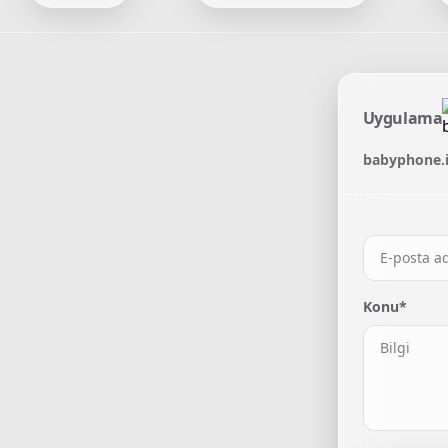
Uygulama
babyphone.i
Konu*