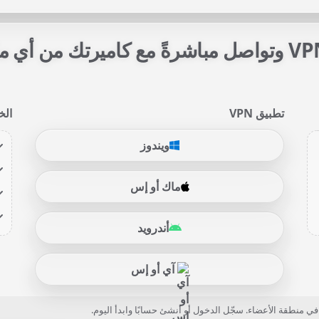
امسح رمز QR واتصل بشبكة VPN وتواصل مباشرةً مع كام
تطبيق VPN
الخ
ويندوز
ماك أو إس
أندرويد
آي أو إس