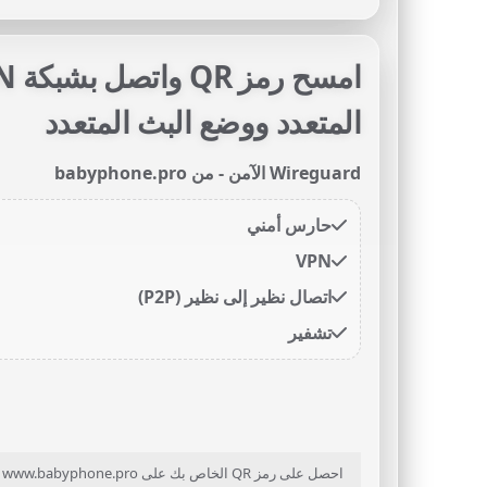
المتعدد ووضع البث المتعدد
Wireguard الآمن - من babyphone.pro
حارس أمني
VPN
اتصال نظير إلى نظير (P2P)
تشفير
احصل على رمز QR الخاص بك على www.babyphone.pro في منطقة الأعضاء. سجّل الدخول أو أنشئ حسابًا وابدأ اليوم.