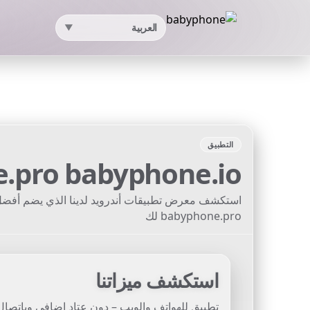
العربية
▼
التطبيق
e.pro
babyphone.io
استكشف معرض تطبيقات أندرويد لدينا الذي يضم أفض
babyphone.pro لك
استكشف ميزاتنا
تطبيق للهواتف والويب – دون عتاد إضافي وباتصال 