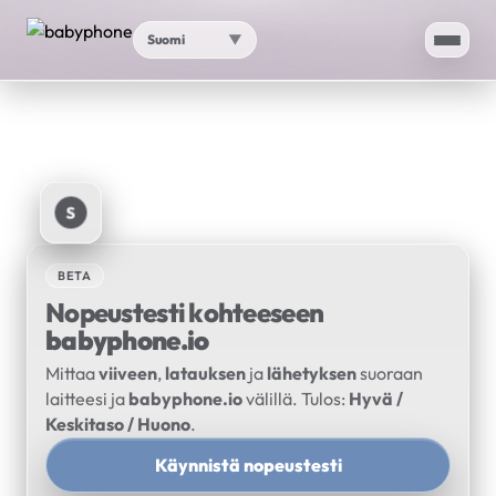
Suomi
▼
Etusivu
Sovellus
S
AI
BETA
Nopeustesti
Nopeustesti kohteeseen
babyphone.io
IP-sijaintini
Mittaa
viiveen
,
latauksen
ja
lähetyksen
suoraan
laitteesi ja
babyphone.io
välillä. Tulos:
Hyvä /
Proxy-tarkistus
Keskitaso / Huono
.
Tuki
Käynnistä nopeustesti
▼