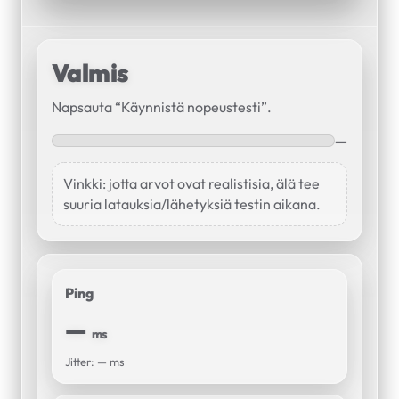
Valmis
Napsauta “Käynnistä nopeustesti”.
—
Vinkki: jotta arvot ovat realistisia, älä tee
suuria latauksia/lähetyksiä testin aikana.
Ping
—
ms
Jitter:
—
ms