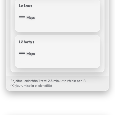
Lataus
—
Mbps
—
Lähetys
—
Mbps
—
Rajoitus: enintään 1 testi 2.5 minuutin välein per IP.
(Kirjautumisella ei ole väliä)